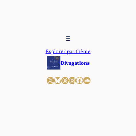
Explorer par thème
Divagations
X
Bluesky
Threads
Instagram
Facebook
SoundCloud