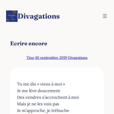
Aller
au
Divagations
contenu
Ecrire encore
Tina
·
30 septembre 2019
·
Divagations
Tu me dis « viens à moi »
Je me lève doucement
Des cendres s’accrochent à moi
Mais je ne les vois pas
Je m’approche, je trébuche