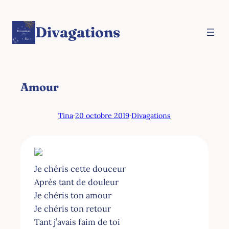
Aller
au
Divagations
contenu
Amour
Tina
·
20 octobre 2019
·
Divagations
Je chéris cette douceur
Après tant de douleur
Je chéris ton amour
Je chéris ton retour
Tant j’avais faim de toi